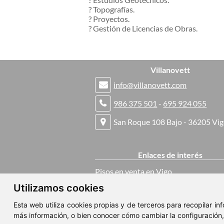
? Topografías.
? Proyectos.
? Gestión de Licencias de Obras.
Villanovett
info@villanovett.com
986 375 501
-
695 924 055
San Roque 108 Bajo - 36205 Vi
Enlaces de interés
Pisos en venta en Vigo
Utilizamos cookies
Casas en venta en Vigo
Esta web utiliza cookies propias y de terceros para recopilar i
más información, o bien conocer cómo cambiar la configuración
Pisos en alquiler en Vigo