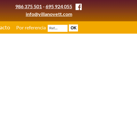
986 375 501
-
695 924 055
info@villanovett.com
acto
Por referencia